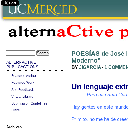
POESÍAS de José I
Moderno”
ALTERNACTIVE
BY
JIGARCIA
-
1 COMME
PUBLICACTIONS
Featured Author
000
Featured Work
Un lenguaje ext
Site Feedback
oooooo
Para mi primo Cor
Virtual Library
Submission Guidelines
Hay gentes en este mundo
Links
Primito, no me ha de cree
Archives